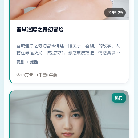
99:29
雪域迷踪之奇幻冒险
雪域迷踪之奇幻冒险讲述一段关于「喜剧」的故事，人
物在命运交叉口做出抉择，悬念层层推进，情感真挚动
人……
喜剧
· 线路
19万
6.1千
1年前
热门