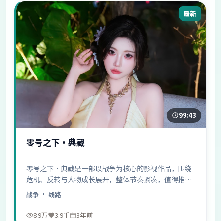
最新
99:43
零号之下·典藏
零号之下·典藏是一部以战争为核心的影视作品，围绕
危机、反转与人物成长展开，整体节奏紧凑，值得推荐
观看。
战争
· 线路
8.9万
3.9千
3年前