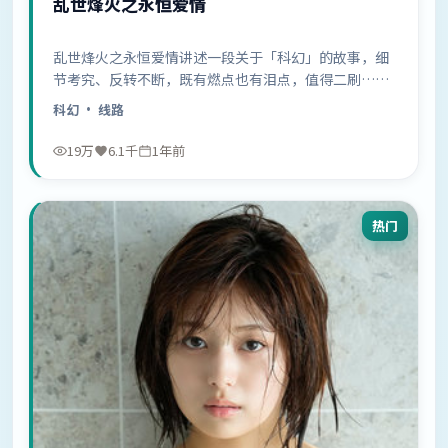
乱世烽火之永恒爱情
乱世烽火之永恒爱情讲述一段关于「科幻」的故事，细
节考究、反转不断，既有燃点也有泪点，值得二刷……
科幻
· 线路
19万
6.1千
1年前
热门