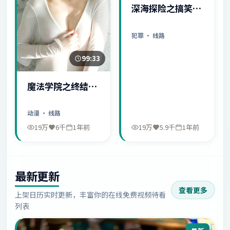
深海探险之搞笑日
常
犯罪
· 线路
99:33
魔法学院之终结序
幕
动漫
· 线路
19万
6千
1年前
19万
5.9千
1年前
最新更新
查看更多
上架日历实时更新，丰富你的在线免费视频待看
列表