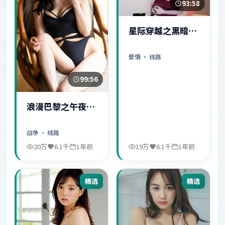
93:58
星际穿越之黑暗秘
密
爱情
· 线路
99:56
浪漫巴黎之午夜惊
魂
战争
· 线路
20万
6.1千
1年前
19万
6.1千
1年前
精选
精选