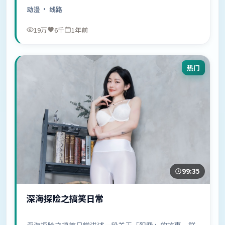
中……
动漫
· 线路
19万
6千
1年前
热门
99:35
深海探险之搞笑日常