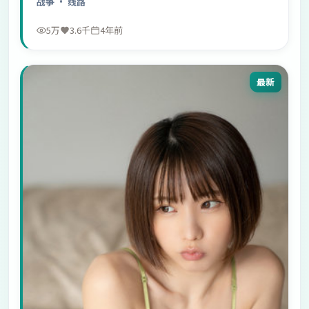
战争
· 线路
5万
3.6千
4年前
最新