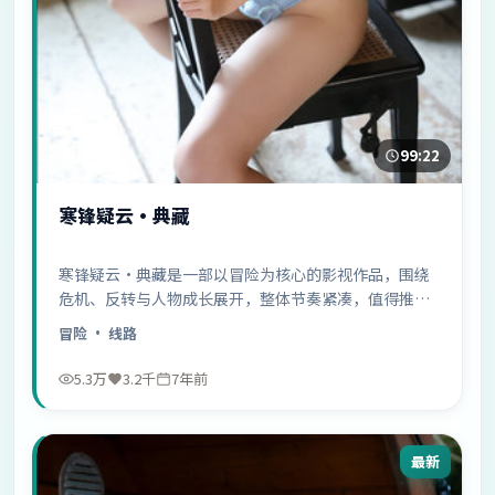
99:22
寒锋疑云·典藏
寒锋疑云·典藏是一部以冒险为核心的影视作品，围绕
危机、反转与人物成长展开，整体节奏紧凑，值得推荐
观看。
冒险
· 线路
5.3万
3.2千
7年前
最新