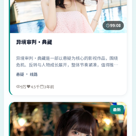
99:08
异境审判·典藏
异境审判·典藏是一部以悬疑为核心的影视作品，围绕
危机、反转与人物成长展开，整体节奏紧凑，值得推荐
观看。
悬疑
· 线路
9万
4.5千
3年前
最新