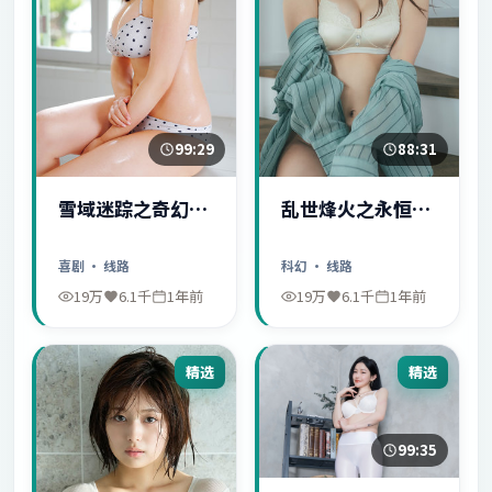
99:29
88:31
雪域迷踪之奇幻冒
乱世烽火之永恒爱
险
情
喜剧
· 线路
科幻
· 线路
19万
6.1千
1年前
19万
6.1千
1年前
精选
精选
99:35