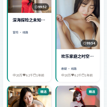
99:52
深海探险之未知世
界
冒险
· 线路
99:54
欢乐家庭之时空守
护者
悬疑
· 线路
20万
6.2千
1年前
20万
6.2千
1年前
精选
精选