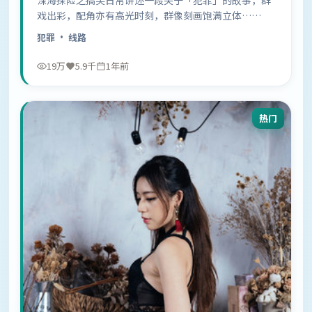
深海探险之搞笑日常讲述一段关于「犯罪」的故事，群
戏出彩，配角亦有高光时刻，群像刻画饱满立体……
犯罪
· 线路
19万
5.9千
1年前
热门