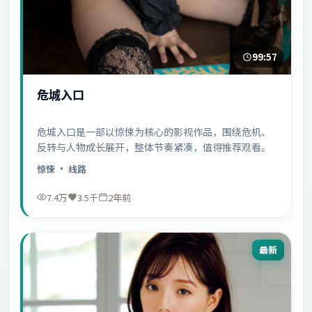
99:57
危城入口
危城入口是一部以惊悚为核心的影视作品，围绕危机、
反转与人物成长展开，整体节奏紧凑，值得推荐观看。
惊悚
· 线路
7.4万
3.5千
2年前
最新