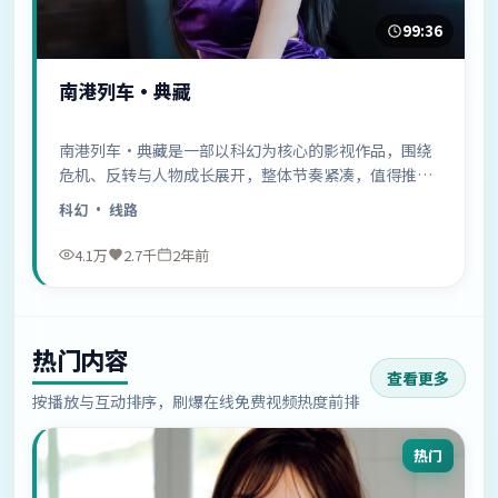
99:36
南港列车·典藏
南港列车·典藏是一部以科幻为核心的影视作品，围绕
危机、反转与人物成长展开，整体节奏紧凑，值得推荐
观看。
科幻
· 线路
4.1万
2.7千
2年前
热门内容
查看更多
按播放与互动排序，刷爆在线免费视频热度前排
热门