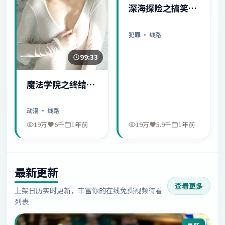
深海探险之搞笑日
常
犯罪
· 线路
99:33
魔法学院之终结序
幕
动漫
· 线路
19万
6千
1年前
19万
5.9千
1年前
最新更新
查看更多
上架日历实时更新，丰富你的在线免费视频待看
列表