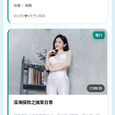
中……
动漫
· 线路
19万
6千
1年前
热门
99:35
深海探险之搞笑日常