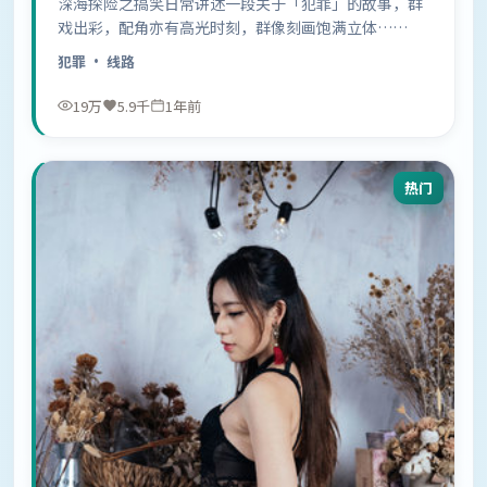
深海探险之搞笑日常讲述一段关于「犯罪」的故事，群
戏出彩，配角亦有高光时刻，群像刻画饱满立体……
犯罪
· 线路
19万
5.9千
1年前
热门