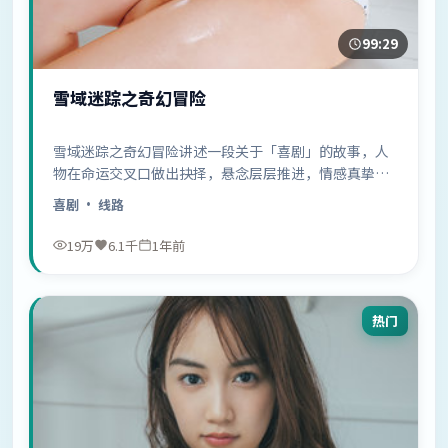
99:29
雪域迷踪之奇幻冒险
雪域迷踪之奇幻冒险讲述一段关于「喜剧」的故事，人
物在命运交叉口做出抉择，悬念层层推进，情感真挚动
人……
喜剧
· 线路
19万
6.1千
1年前
热门