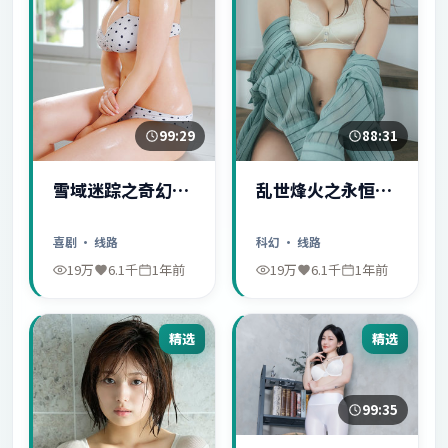
99:29
88:31
雪域迷踪之奇幻冒
乱世烽火之永恒爱
险
情
喜剧
· 线路
科幻
· 线路
19万
6.1千
1年前
19万
6.1千
1年前
精选
精选
99:35