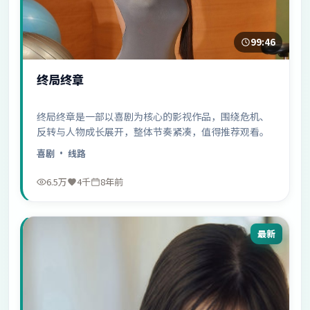
99:46
终局终章
终局终章是一部以喜剧为核心的影视作品，围绕危机、
反转与人物成长展开，整体节奏紧凑，值得推荐观看。
喜剧
· 线路
6.5万
4千
8年前
最新