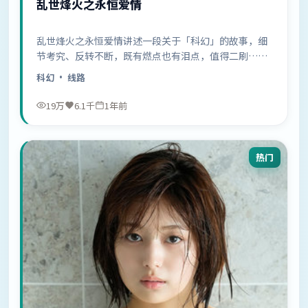
乱世烽火之永恒爱情
乱世烽火之永恒爱情讲述一段关于「科幻」的故事，细
节考究、反转不断，既有燃点也有泪点，值得二刷……
科幻
· 线路
19万
6.1千
1年前
热门