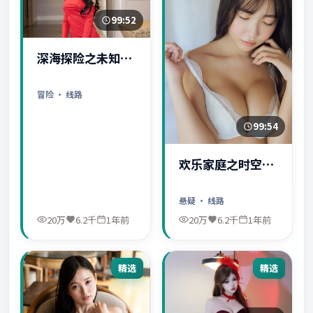
99:52
深海探险之未知世
界
冒险
· 线路
99:54
欢乐家庭之时空守
护者
悬疑
· 线路
20万
6.2千
1年前
20万
6.2千
1年前
精选
精选