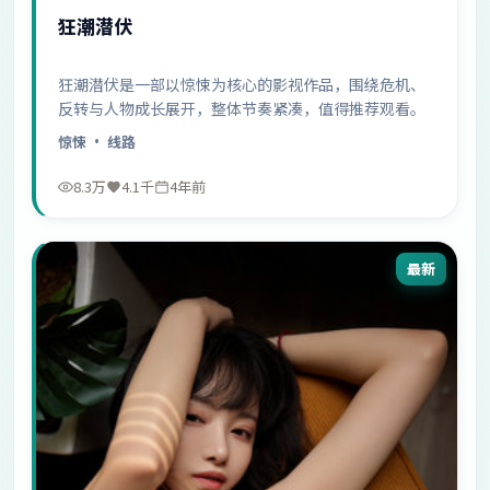
狂潮潜伏
狂潮潜伏是一部以惊悚为核心的影视作品，围绕危机、
反转与人物成长展开，整体节奏紧凑，值得推荐观看。
惊悚
· 线路
8.3万
4.1千
4年前
最新