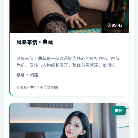
99:43
风暴来信·典藏
风暴来信·典藏是一部以悬疑为核心的影视作品，围绕
危机、反转与人物成长展开，整体节奏紧凑，值得推荐
观看。
悬疑
· 线路
8.9万
4.4千
2年前
最新