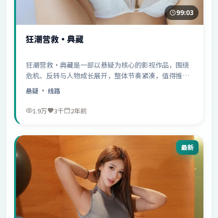
99:03
狂潮营救·典藏
狂潮营救·典藏是一部以悬疑为核心的影视作品，围绕
危机、反转与人物成长展开，整体节奏紧凑，值得推荐
观看。
悬疑
· 线路
1.9万
3千
2年前
最新