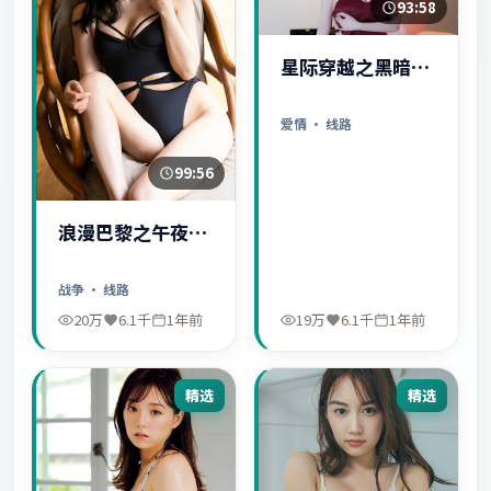
93:58
星际穿越之黑暗秘
密
爱情
· 线路
99:56
浪漫巴黎之午夜惊
魂
战争
· 线路
20万
6.1千
1年前
19万
6.1千
1年前
精选
精选