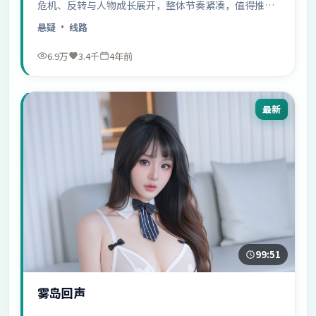
危机、反转与人物成长展开，整体节奏紧凑，值得推荐
观看。
悬疑
· 线路
6.9万
3.4千
4年前
最新
99:51
雾岛回声